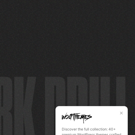
✕
Discover the full collection: 40+
premium WordPress themes crafted