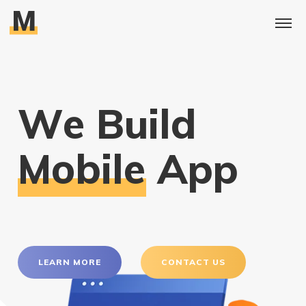
M
W
e
B
u
i
l
d
M
o
b
i
l
e
A
p
p
LEARN MORE
CONTACT US