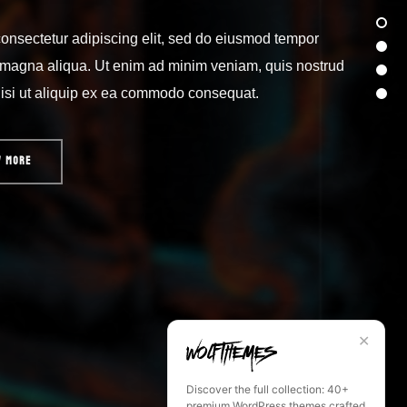
consectetur adipiscing elit, sed do eiusmod tempor
re magna aliqua. Ut enim ad minim veniam, quis nostrud
nisi ut aliquip ex ea commodo consequat.
W MORE
✕
Discover the full collection: 40+
premium WordPress themes crafted