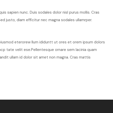
uis sapien nunc. Duis sodales dolor nisl purus mollis. Cras
ed justo, diam efficitur nec magna sodales ullamrper.
 eiusmod eterorew llum ididuntt ut ores et orem ipsum dolors
ncp tate velit ese.Pellentesque ornare sem lacinia quam
andit ullam id dolor sit amet non magna. Cras mattis