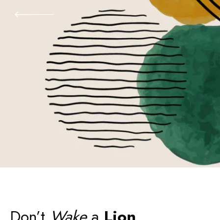
Don’t
Wake
a
Lion