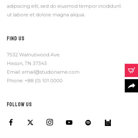
adipiscing elit, sed do eiusmod tempor incididunt
ut labore et dolore magna aliqua.
FIND US
7532 Walnutwood Ave.
Hixson, TN 37343
Email: email@studioname.com
Phone: +88 (0) 101 0000
FOLLOW US