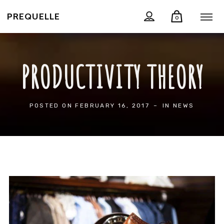
PREQUELLE
0
PRODUCTIVITY THEORY
POSTED ON
FEBRUARY 16, 2017
IN
NEWS