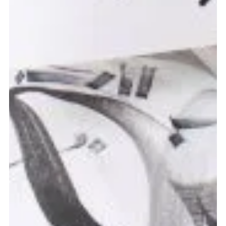
Lorem ipsum dolor sit amet,
consectetur adipiscing elit,
sed do eiusmod tempor
incididunt ut labore et dolore
magna aliqua. Ut enim ad
minim veniam, quis nostrud
exercitation ullamco laboris
nisi ut aliquip ex ea commodo
consequat.