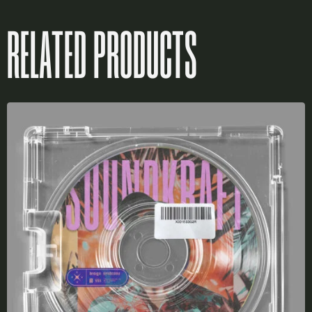
RELATED PRODUCTS
X
LOGIN
Username or email
*
Password
*