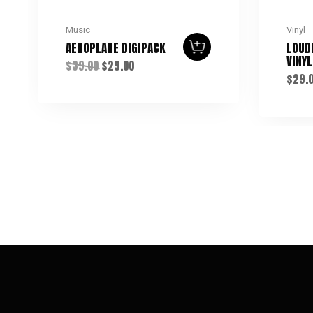
Music
Vinyl
AEROPLANE DIGIPACK
LOUD
VINYL
$
39.00
$
29.00
$
29.