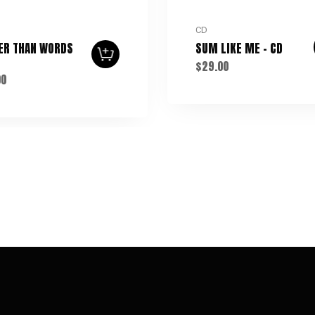
CD
ER THAN WORDS
SUM LIKE ME – CD
$
29.00
00