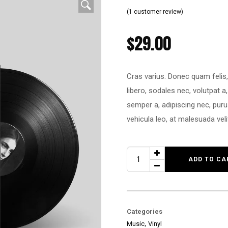
1
Rated
5.00
(
1
customer review)
out of 5
based on
customer
rating
$
29.00
Cras varius. Donec quam felis, 
libero, sodales nec, volutpat a
semper a, adipiscing nec, puru
vehicula leo, at malesuada veli
ADD TO CA
Categories
Music
,
Vinyl