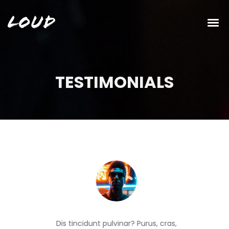
Loud
TESTIMONIALS
Dis tincidunt pulvinar? Purus, cras,