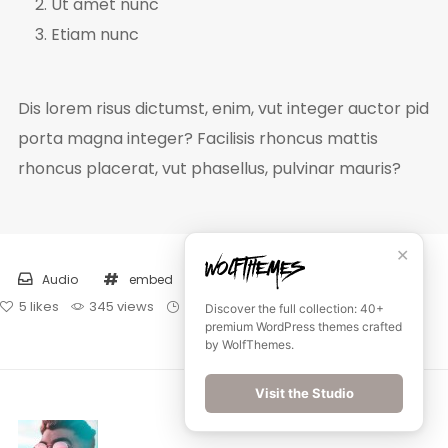
Ut amet nunc
Etiam nunc
Dis lorem risus dictumst, enim, vut integer auctor pid
porta magna integer? Facilisis rhoncus mattis
rhoncus placerat, vut phasellus, pulvinar mauris?
✕
Audio
embed
soundcloud
5
likes
345 views
2 min
3
comments
Discover the full collection: 40+
premium WordPress themes crafted
by WolfThemes.
Visit the Studio