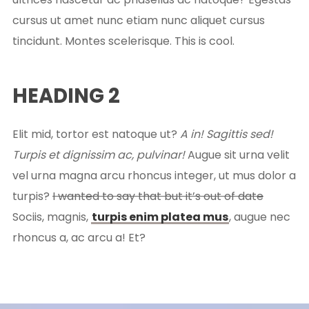
cursus ut amet nunc etiam nunc aliquet cursus
tincidunt. Montes scelerisque. This is cool.
HEADING 2
Elit mid, tortor est natoque ut?
A in! Sagittis sed!
Turpis et dignissim ac, pulvinar!
Augue sit urna velit
vel urna magna arcu rhoncus integer, ut mus dolor a
turpis?
I wanted to say that but it’s out of date
Sociis, magnis,
turpis enim platea mus
, augue nec
rhoncus a, ac arcu a! Et?