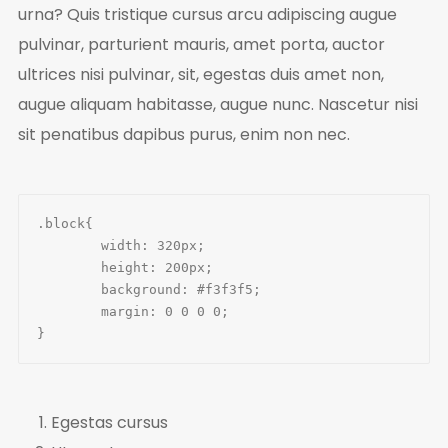
urna? Quis tristique cursus arcu adipiscing augue
pulvinar, parturient mauris, amet porta, auctor
ultrices nisi pulvinar, sit, egestas duis amet non,
augue aliquam habitasse, augue nunc. Nascetur nisi
sit penatibus dapibus purus, enim non nec.
.block{

	width: 320px;

	height: 200px;

	background: #f3f3f5;

	margin: 0 0 0 0;

}
Egestas cursus