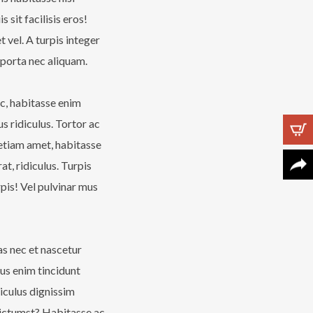
sit facilisis eros!
 vel. A turpis integer
 porta nec aliquam.
c, habitasse enim
Follow Us
s ridiculus. Tortor ac
 etiam amet, habitasse
at, ridiculus. Turpis
rpis! Vel pulvinar mus
as nec et nascetur
us enim tincidunt
diculus dignissim
 dictumst? Habitasse ac