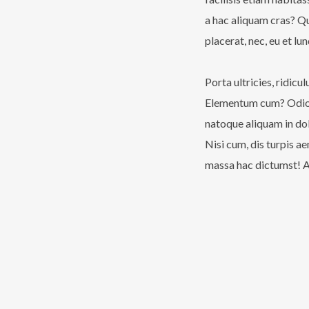
a hac aliquam cras? Qu
placerat, nec, eu et l
Porta ultricies, ridicu
Elementum cum? Odio ti
natoque aliquam in dol
Nisi cum, dis turpis a
massa hac dictumst! A 