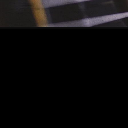
Quick Links
Services
My Account
Stores
Wishlist
Help
Order Tracking
Returns
FAQ
Contact
© Powered by WolfThemes