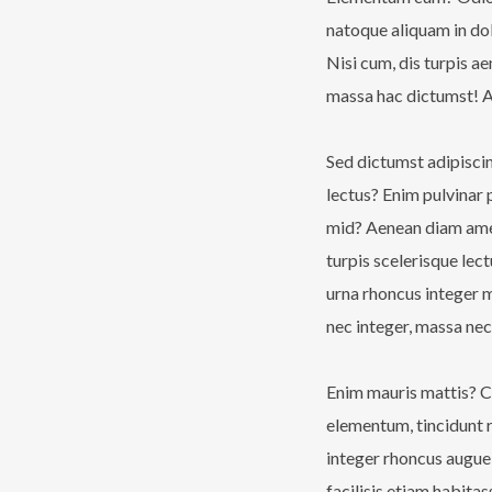
natoque aliquam in dol
Nisi cum, dis turpis a
massa hac dictumst! A 
Sed dictumst adipisci
lectus? Enim pulvinar p
mid? Aenean diam amet?
turpis scelerisque lect
urna rhoncus integer m
nec integer, massa nec
Enim mauris mattis? Cu
elementum, tincidunt 
integer rhoncus augue a
facilisis etiam habita