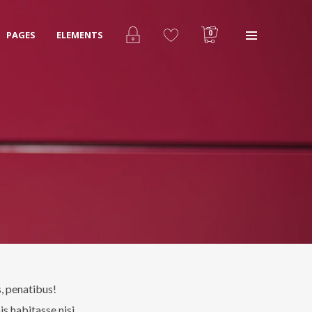
0
PAGES
ELEMENTS
We are Decibel
We’re a rock band from NYC. Vestibulum
facilisis, purus nec pulvinar iaculis, ligula
mi.
Instagram Feed
s, penatibus!
s habitasse nisi