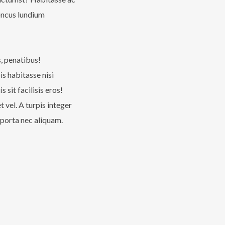
honcus lundium
s, penatibus!
s habitasse nisi
sit facilisis eros!
 vel. A turpis integer
 porta nec aliquam.