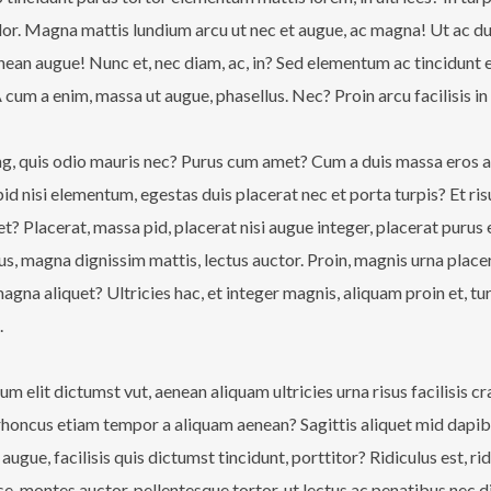
or. Magna mattis lundium arcu ut nec et augue, ac magna! Ut ac duis 
enean augue! Nunc et, nec diam, ac, in? Sed elementum ac tincidunt et
cum a enim, massa ut augue, phasellus. Nec? Proin arcu facilisis in
ng, quis odio mauris nec? Purus cum amet? Cum a duis massa eros a
id nisi elementum, egestas duis placerat nec et porta turpis? Et risu
 Placerat, massa pid, placerat nisi augue integer, placerat purus
us, magna dignissim mattis, lectus auctor. Proin, magnis urna placer
agna aliquet? Ultricies hac, et integer magnis, aliquam proin et, tu
.
m elit dictumst vut, aenean aliquam ultricies urna risus facilisis cr
rhoncus etiam tempor a aliquam aenean? Sagittis aliquet mid dapib
ugue, facilisis quis dictumst tincidunt, porttitor? Ridiculus est, ri
sse, montes auctor, pellentesque tortor, ut lectus ac penatibus nec