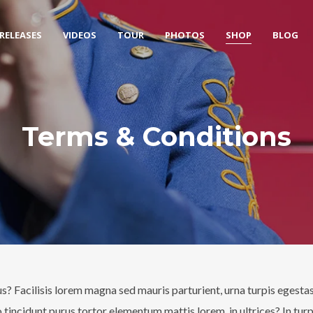
RELEASES
VIDEOS
TOUR
PHOTOS
SHOP
BLOG
Terms & Conditions
lus? Facilisis lorem magna sed mauris parturient, urna turpis egesta
ncidunt purus tortor elementum mattis lorem, in ultrices? In turpi