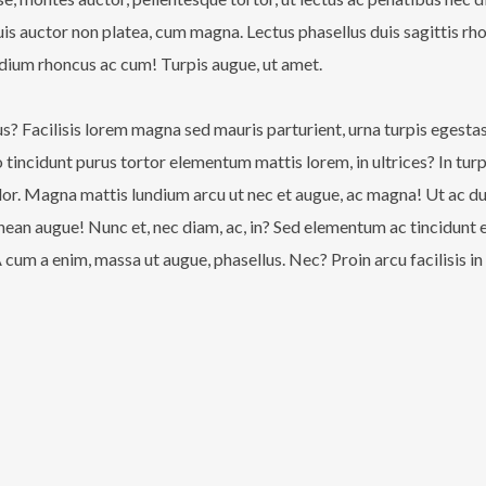
is auctor non platea, cum magna. Lectus phasellus duis sagittis r
undium rhoncus ac cum! Turpis augue, ut amet.
lus? Facilisis lorem magna sed mauris parturient, urna turpis egesta
ncidunt purus tortor elementum mattis lorem, in ultrices? In turpi
or. Magna mattis lundium arcu ut nec et augue, ac magna! Ut ac duis 
enean augue! Nunc et, nec diam, ac, in? Sed elementum ac tincidunt et
cum a enim, massa ut augue, phasellus. Nec? Proin arcu facilisis in