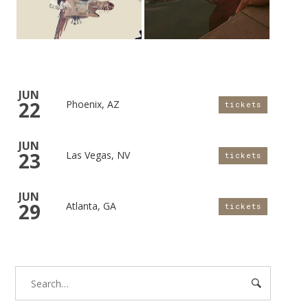
JUN
22
Phoenix, AZ
tickets
JUN
23
Las Vegas, NV
tickets
JUN
29
Atlanta, GA
tickets