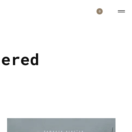
0
tered