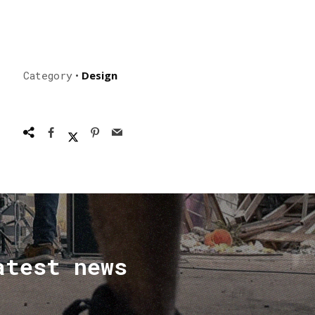
Category
•
Design
atest news