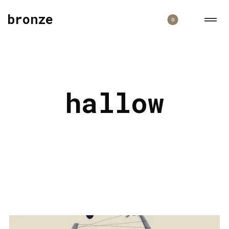
bronze
0
hallow